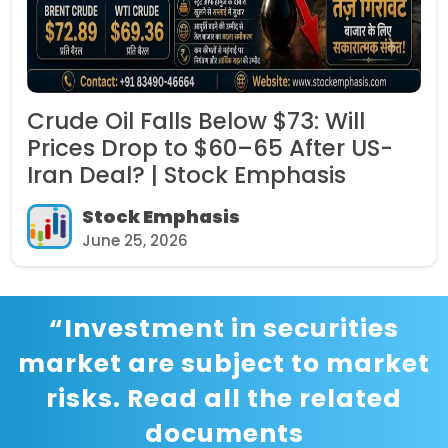
Crude Oil Falls Below $73: Will
Prices Drop to $60–65 After US-
Iran Deal? | Stock Emphasis
Stock Emphasis
June 25, 2026
“Investment in securities
market are subject to market
risks. Read all the related
documents