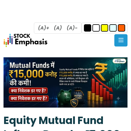
(A)+
(A)
(A)-
Equity Mutual Fund