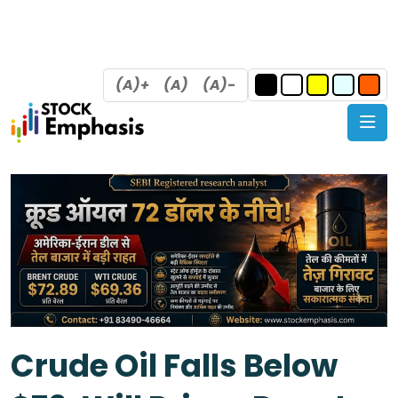
(A)+
(A)
(A)-
Crude Oil Falls Below