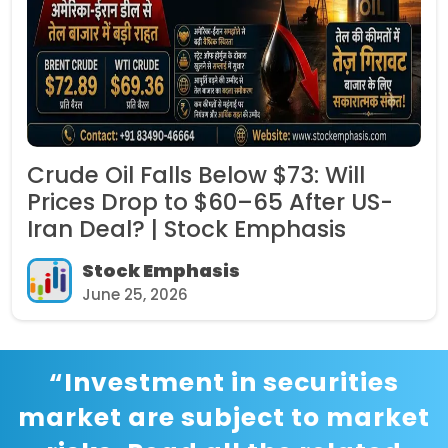
l Falls Below $73: Will
IRFC Sh
Drop to $60–65 After US-
Govern
al? | Stock Emphasis
Per Sha
ock Emphasis
St
 25, 2026
June
“Investment in securities
market are subject to market