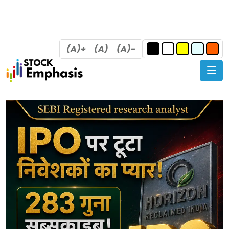
(A)+
(A)
(A)-